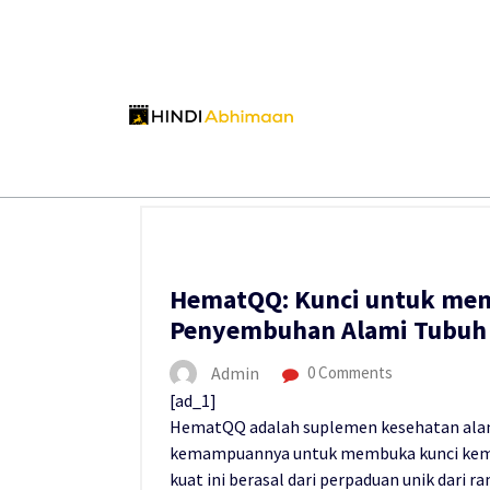
Skip
to
content
Latih strategi bermain Anda melalui slot demo gratis sebelum bermain de
HematQQ: Kunci untuk me
Penyembuhan Alami Tubuh
Admin
0 Comments
[ad_1]
HematQQ adalah suplemen kesehatan alam
kemampuannya untuk membuka kunci kem
kuat ini berasal dari perpaduan unik dari