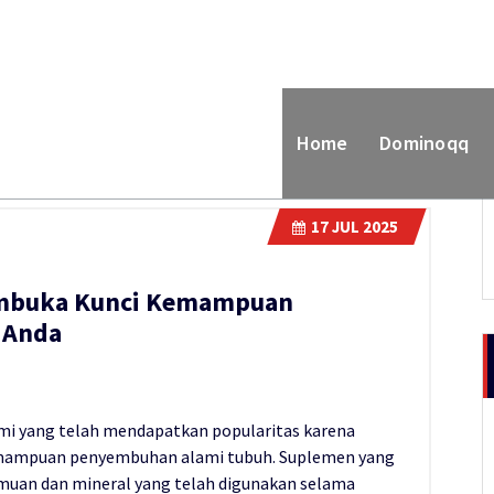
Home
Dominoqq
ngan slot gacor untuk peluang menang yang lebih besar.
17
JUL 2025
mbuka Kunci Kemampuan
 Anda
i yang telah mendapatkan popularitas karena
ampuan penyembuhan alami tubuh. Suplemen yang
 ramuan dan mineral yang telah digunakan selama