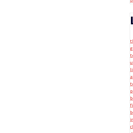
s
t
g
t
u
l
a
t
p
b
f
b
i
c