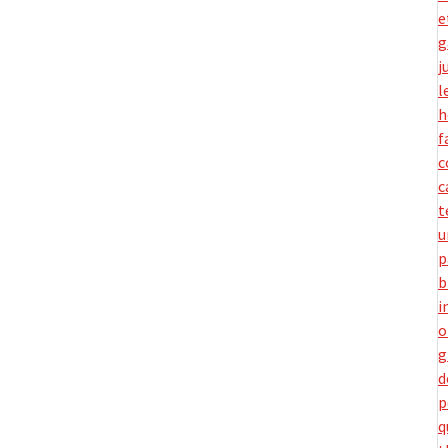
e
g
j
l
h
f
c
c
t
u
p
b
i
o
g
d
p
q