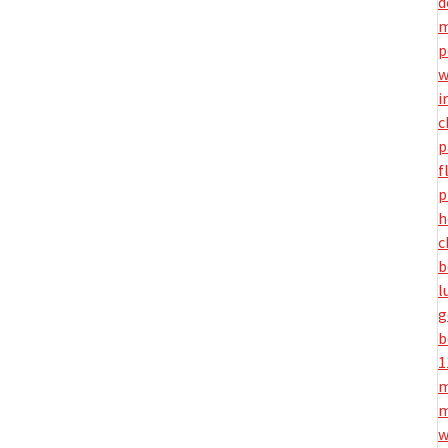
d
m
p
w
i
c
p
f
p
h
c
b
l
g
b
1
m
m
w