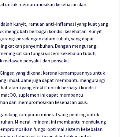
nal untuk mempromosikan kesehatan dan
alah kunyit, ramuan anti-inflamasi yang kuat yang
k mengobati berbagai kondisi kesehatan. Kunyit
urangi peradangan dalam tubuh, yang dapat
ningkatkan penyembuhan. Dengan mengurangi
meningkatkan fungsi sistem kekebalan tubuh,
 melawan penyakit dan penyakit.
Ginger, yang dikenal karena kemampuannya untuk
gi mual. Jahe juga dapat membantu mengurangi
at alami yang efektif untuk berbagai kondisi
HematQQ, suplemen ini dapat membantu
uhan dan mempromosikan kesehatan usus.
ngandung campuran mineral yang penting untuk
luruhan. Mineral -mineral ini membantu mendukung
mpromosikan fungsi optimal sistem kekebalan
emberi tubuh nutrisi yang dibutuhkan untuk