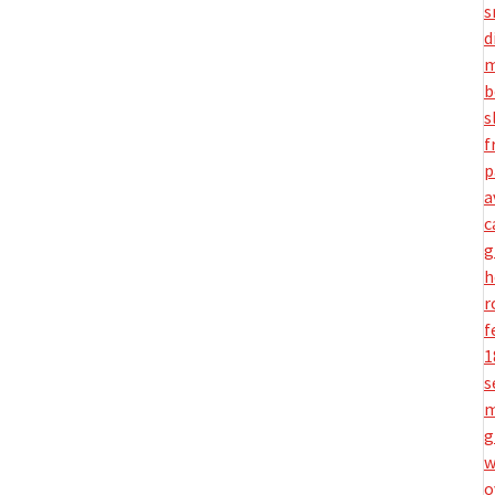
s
d
m
b
s
f
p
a
c
g
h
r
f
1
s
m
g
w
o