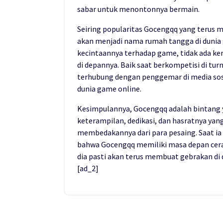
sabar untuk menontonnya bermain.
Seiring popularitas Gocengqq yang terus
akan menjadi nama rumah tangga di dunia 
kecintaannya terhadap game, tidak ada k
di depannya. Baik saat berkompetisi di tu
terhubung dengan penggemar di media sosi
dunia game online.
Kesimpulannya, Gocengqq adalah bintang y
keterampilan, dedikasi, dan hasratnya y
membedakannya dari para pesaing. Saat ia
bahwa Gocengqq memiliki masa depan cerah
dia pasti akan terus membuat gebrakan di 
[ad_2]