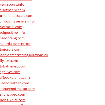
eisuretours.info
ellotbsbro.com
armandpetscare.com
omputingservice.info
aiofracini.com
echpositive.info
nseonrang.com
ak-urdu-poetry.com
logcetra.com
nternetmarketingsolutions.co
llystvs.com
lobalnewscx.com
ogslives.com
dfbookplanet.com
ueenofrattan.com
hequeenofrattan.com
enohubpro.com
lades-knife.com