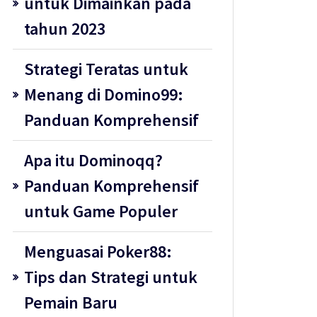
untuk Dimainkan pada
tahun 2023
Strategi Teratas untuk
Menang di Domino99:
Panduan Komprehensif
Apa itu Dominoqq?
Panduan Komprehensif
untuk Game Populer
Menguasai Poker88:
Tips dan Strategi untuk
Pemain Baru