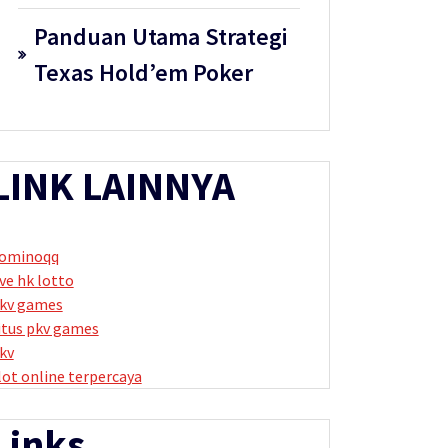
Panduan Utama Strategi
Texas Hold’em Poker
LINK LAINNYA
ominoqq
ive hk lotto
kv games
itus pkv games
kv
lot online terpercaya
Links