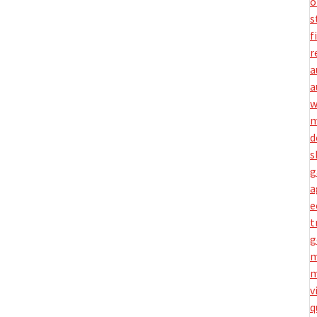
o
s
f
r
a
a
w
m
d
s
g
a
e
t
g
m
m
v
q