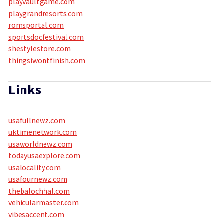
playvaultgame.com
playgrandresorts.com
romsportal.com
sportsdocfestival.com
shestylestore.com
thingsiwontfinish.com
Links
usafullnewz.com
uktimenetwork.com
usaworldnewz.com
todayusaexplore.com
usalocality.com
usafournewz.com
thebalochhal.com
vehicularmaster.com
vibesaccent.com