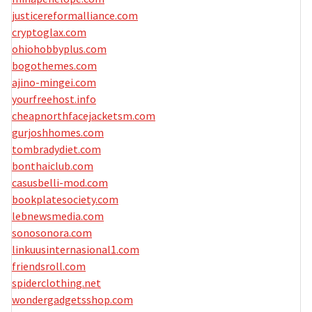
justicereformalliance.com
cryptoglax.com
ohiohobbyplus.com
bogothemes.com
ajino-mingei.com
yourfreehost.info
cheapnorthfacejacketsm.com
gurjoshhomes.com
tombradydiet.com
bonthaiclub.com
casusbelli-mod.com
bookplatesociety.com
lebnewsmedia.com
sonosonora.com
linkuusinternasional1.com
friendsroll.com
spiderclothing.net
wondergadgetsshop.com