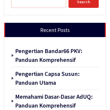
Search
Recent Posts
Pengertian Bandar66 PKV:
Panduan Komprehensif
Pengertian Capsa Susun:
Panduan Utama
Memahami Dasar-Dasar AdUQ:
Panduan Komprehensif