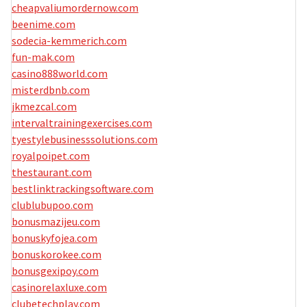
cheapvaliumordernow.com
beenime.com
sodecia-kemmerich.com
fun-mak.com
casino888world.com
misterdbnb.com
jkmezcal.com
intervaltrainingexercises.com
tyestylebusinesssolutions.com
royalpoipet.com
thestaurant.com
bestlinktrackingsoftware.com
clublubupoo.com
bonusmazijeu.com
bonuskyfojea.com
bonuskorokee.com
bonusgexipoy.com
casinorelaxluxe.com
clubetechplay.com