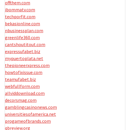
offthem.com
ibommatv.com
techporfit.com
bekasionline.com
nbusinessplan.com
greenlife360.com
cantshoutitout.com
expressufabet.biz
mypuertoplata.net
thepioneerxpress.com
howtofixissue.com
teamufabet.biz
webfullform.com
allviddownload.com
decorsmag.com
gamblingcasinonews.com
universitiesofamerica.net
progameofbrands.com
qbreview.org