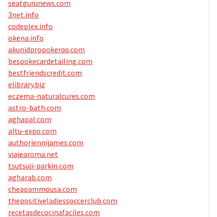
seatgurunews.com
3net.info
codeplex.info
okena.info
akunidpropokerqq.com
bespokecardetailing.com
bestfriendscredit.com
elibrary.biz
eczema-naturalcures.com
astro-bath.com
aghapal.com
altu-expo.com
authorjennijames.com
viajearoma.net
tsutsuji-parkin.com
agharab.com
cheapammousa.com
thepositiveladiessoccerclub.com
recetasdecocinafaciles.com