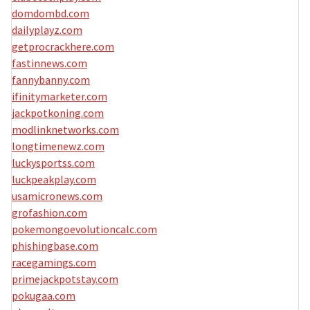
domdombd.com
dailyplayz.com
getprocrackhere.com
fastinnews.com
fannybanny.com
ifinitymarketer.com
jackpotkoning.com
modlinknetworks.com
longtimenewz.com
luckysportss.com
luckpeakplay.com
usamicronews.com
grofashion.com
pokemongoevolutioncalc.com
phishingbase.com
racegamings.com
primejackpotstay.com
pokugaa.com