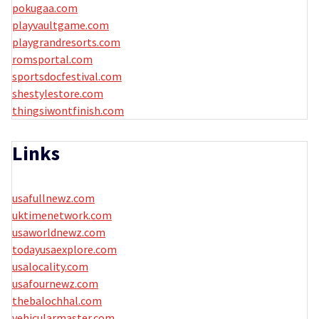
pokugaa.com
playvaultgame.com
playgrandresorts.com
romsportal.com
sportsdocfestival.com
shestylestore.com
thingsiwontfinish.com
Links
usafullnewz.com
uktimenetwork.com
usaworldnewz.com
todayusaexplore.com
usalocality.com
usafournewz.com
thebalochhal.com
vehicularmaster.com