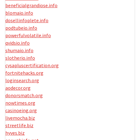
beneficialgrandiose.info
blomaio.info
dosellinfoplete.info
podtubeio.info
powerfulvolatile.info
qvidsio.info
shumaio.info
slotherio.info
cysapluscertification.org
fortnitehacks.org
loginsearch.org
aodecor.org
donorsmatch.org
nowtimes.org
casinoeing.org
livemocha.biz
streetlife.biz
hyves.biz