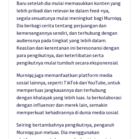
Baru setelah dia mulai memasukkan konten yang
lebih pribadi dan relevan ke dalam feed-nya,
segala sesuatunya mulai meningkat bagi Murniqq.
Dia berbagi cerita tentang perjuangan dan
kemenangannya sendiri, dan terhubung dengan
audiensnya pada tingkat yang lebih dalam.
Keaslian dan kerentanan ini beresonansi dengan
para pengikutnya, dan keterlibatan serta
pengikutnya mulai tumbuh secara eksponensial.
Murniqq juga memanfaatkan platform media
sosial lainnya, seperti TikTok dan YouTube, untuk
memperluas jangkauannya dan terhubung
dengan khalayak yang lebih luas. Ia berkolaborasi
dengan influencer dan merek lain, semakin
memperkuat kehadirannya di dunia media sosial.
Seiring bertambahnya pengikutnya, pengaruh
Murniqq pun meluas. Dia menggunakan