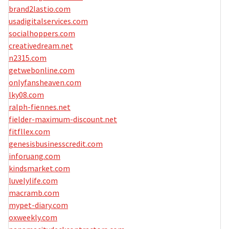
brand2lastio.com
usadigitalservices.com
socialhoppers.com
creativedream.net
n2315.com
getwebonline.com
onlyfansheaven.com
lky08.com
ralph-fiennes.net
fielder-maximum-discount.net
fitfllex.com
genesisbusinesscredit.com
inforuang.com
kindsmarket.com
luvelylife.com
macramb.com
mypet-diary.com
oxweekly.com