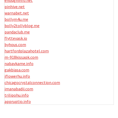
enoughinfo.net
pinhive.net
warnabet.net
bollym4u.me
bolly2tollyblog.me
pandaclub.me
flyttevask.io
byhous.com
hartfordplazahotel.com
m-918kissapk.com
nabavkame.info
gakbiasa.com
iflowerhu.info
chicagocrystalconnection.com
imanabadii.com
trilipohu.info
appruptio.info