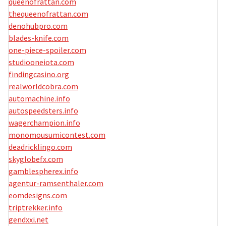
queenofrattan.com
thequeenofrattan.com
denohubpro.com
blades-knife.com
one-piece-spoiler.com
studiooneiota.com
findingcasino.org
realworldcobra.com
automachine.info
autospeedsters.info
wagerchampion.info
monomousumicontest.com
deadricklingo.com
skyglobefx.com
gamblespherex.info
agentur-ramsenthaler.com
eomdesigns.com
triptrekker.info
gendxxi.net