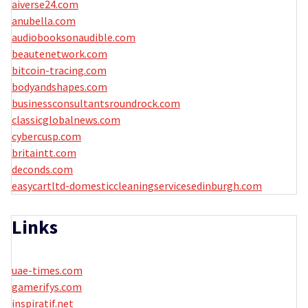
aiverse24.com
anubella.com
audiobooksonaudible.com
beautenetwork.com
bitcoin-tracing.com
bodyandshapes.com
businessconsultantsroundrock.com
classicglobalnews.com
cybercusp.com
britaintt.com
deconds.com
easycartltd-domesticcleaningservicesedinburgh.com
Links
uae-times.com
gamerifys.com
inspiratif.net