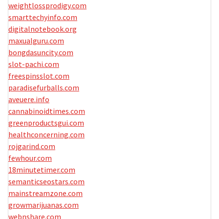
weightlossprodigy.com
smarttechyinfo.com
digitalnotebook.org
maxualguru.com
bongdasuncity.com
slot-pachi.com
freespinsslot.com
paradisefurballs.com
aveuere.info
cannabinoidtimes.com
greenproductsgui.com
healthconcerning.com
rojgarind.com
fewhour.com
18minutetimer.com
semanticseostars.com
mainstreamzone.com
growmarijuanas.com
webnshare.com