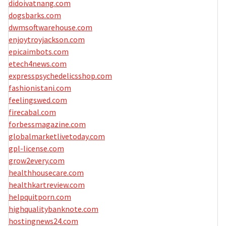
didoivatnang.com
dogsbarks.com
dwmsoftwarehouse.com
enjoytroyjackson.com
epicaimbots.com
etech4news.com
expresspsychedelicsshop.com
fashionistani.com
feelingswed.com
firecabal.com
forbessmagazine.com
globalmarketlivetoday.com
gpl-license.com
grow2every.com
healthhousecare.com
healthkartreview.com
helpquitporn.com
highqualitybanknote.com
hostingnews24.com