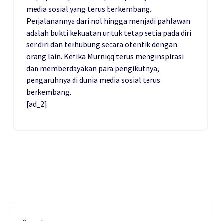
media sosial yang terus berkembang.
Perjalanannya dari nol hingga menjadi pahlawan
adalah bukti kekuatan untuk tetap setia pada diri
sendiri dan terhubung secara otentik dengan
orang lain. Ketika Murniqq terus menginspirasi
dan memberdayakan para pengikutnya,
pengaruhnya di dunia media sosial terus
berkembang.
[ad_2]