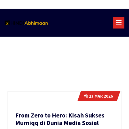
Skip
to
content
Latih strategi bermain Anda melalui slot demo gratis sebelum bermain dengan slot gacor untuk
peluang menang yang lebih besar.
23
MAR 2026
From Zero to Hero: Kisah Sukses
Murniqq di Dunia Media Sosial