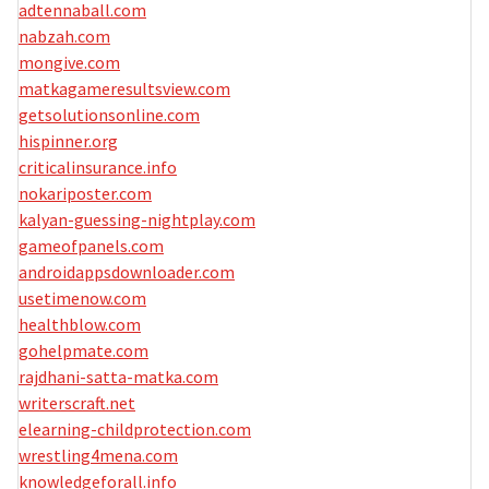
adtennaball.com
nabzah.com
mongive.com
matkagameresultsview.com
getsolutionsonline.com
hispinner.org
criticalinsurance.info
nokariposter.com
kalyan-guessing-nightplay.com
gameofpanels.com
androidappsdownloader.com
usetimenow.com
healthblow.com
gohelpmate.com
rajdhani-satta-matka.com
writerscraft.net
elearning-childprotection.com
wrestling4mena.com
knowledgeforall.info