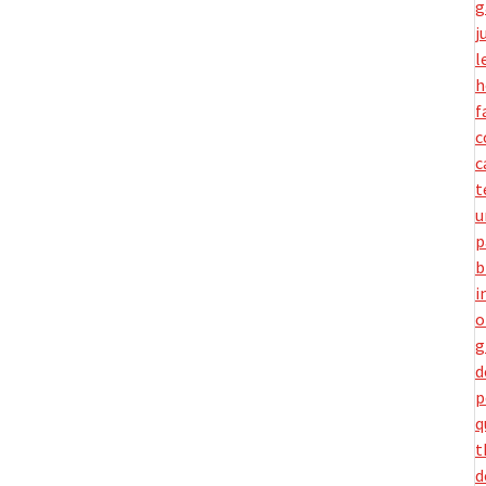
g
j
l
h
f
c
c
t
u
p
b
i
o
g
d
p
q
t
d