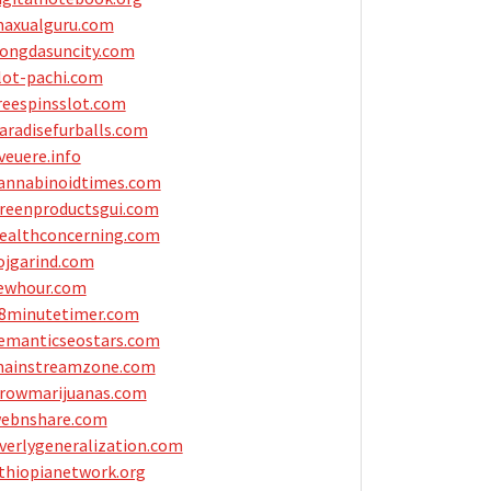
axualguru.com
ongdasuncity.com
lot-pachi.com
reespinsslot.com
aradisefurballs.com
veuere.info
annabinoidtimes.com
reenproductsgui.com
ealthconcerning.com
ojgarind.com
ewhour.com
8minutetimer.com
emanticseostars.com
ainstreamzone.com
rowmarijuanas.com
ebnshare.com
verlygeneralization.com
thiopianetwork.org