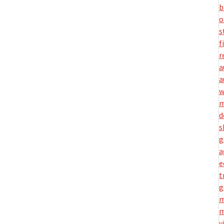
b
o
s
f
r
a
a
w
m
d
s
g
a
e
t
g
m
m
v