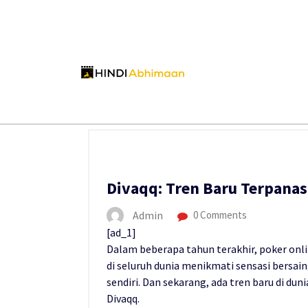
Skip
to
content
Latih strategi bermain Anda melalui slot demo gratis sebelum bermain de
Divaqq: Tren Baru Terpanas
Admin
0 Comments
[ad_1]
Dalam beberapa tahun terakhir, poker onl
di seluruh dunia menikmati sensasi bersa
sendiri. Dan sekarang, ada tren baru di du
Divaqq.