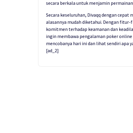
secara berkala untuk menjamin permainan
Secara keseluruhan, Divaqq dengan cepat m
alasannya mudah diketahui. Dengan fitur-f
komitmen terhadap keamanan dan keadilan 
ingin membawa pengalaman poker online m
mencobanya hari ini dan lihat sendiri apa 
[ad_2]