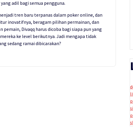
 yang adil bagi semua pengguna.
enjadi tren baru terpanas dalam poker online, dan
itur inovatifnya, beragam pilihan permainan, dan
pemain, Divaqq harus dicoba bagi siapa pun yang
ereka ke level berikutnya. Jadi mengapa tidak
yang sedang ramai dibicarakan?
d
l
p
s
p
s