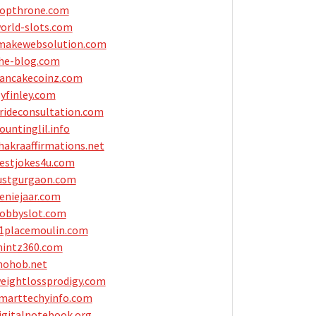
opthrone.com
orld-slots.com
makewebsolution.com
he-blog.com
ancakecoinz.com
lyfinley.com
rideconsultation.com
ountinglil.info
hakraaffirmations.net
estjokes4u.com
ustgurgaon.com
eniejaar.com
obbyslot.com
1placemoulin.com
intz360.com
ohob.net
eightlossprodigy.com
marttechyinfo.com
igitalnotebook.org