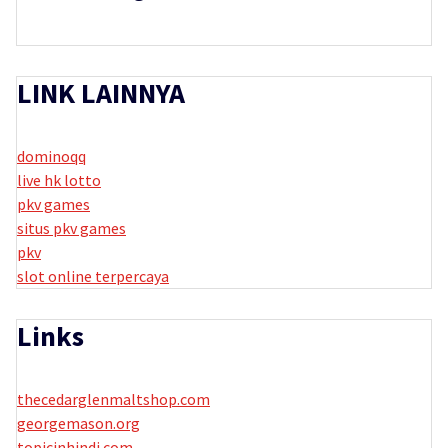
LINK LAINNYA
dominoqq
live hk lotto
pkv games
situs pkv games
pkv
slot online terpercaya
Links
thecedarglenmaltshop.com
georgemason.org
topicinhindi.com