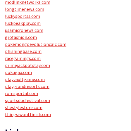
modlinknetworks.com
longtimenewz.com
luckysportss.com
luckpeakplay.com
usamicronews.com
grofashion.com
pokemongoevolutioncalc.com
phishingbase.com
racegamings.com
primejackpotstay.com
pokugaa.com
playvaultgame.com
playgrandresorts.com
romsportal.com
sportsdocfestival.com
shestylestore.com
thingsiwontfinish.com