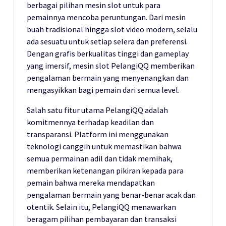
berbagai pilihan mesin slot untuk para
pemainnya mencoba peruntungan. Dari mesin
buah tradisional hingga slot video modern, selalu
ada sesuatu untuk setiap selera dan preferensi.
Dengan grafis berkualitas tinggi dan gameplay
yang imersif, mesin slot PelangiQQ memberikan
pengalaman bermain yang menyenangkan dan
mengasyikkan bagi pemain dari semua level.
Salah satu fitur utama PelangiQQ adalah
komitmennya terhadap keadilan dan
transparansi. Platform ini menggunakan
teknologi canggih untuk memastikan bahwa
semua permainan adil dan tidak memihak,
memberikan ketenangan pikiran kepada para
pemain bahwa mereka mendapatkan
pengalaman bermain yang benar-benar acak dan
otentik. Selain itu, PelangiQQ menawarkan
beragam pilihan pembayaran dan transaksi