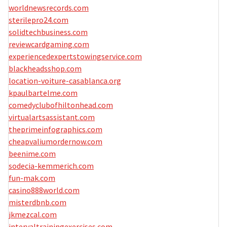
worldnewsrecords.com
sterilepro24.com
solidtechbusiness.com
reviewcardgaming.com
experiencedexpertstowingservice.com
blackheadsshop.com
location-voiture-casablanca.org
kpaulbartelme.com
comedyclubofhiltonhead.com
virtualartsassistant.com
theprimeinfographics.com
cheapvaliumordernow.com
beenime.com
sodecia-kemmerich.com
fun-mak.com
casino888world.com
misterdbnb.com
jkmezcal.com
intervaltrainingexercises.com