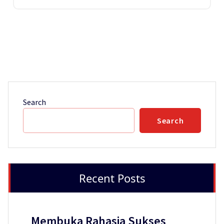
Search
Search
Recent Posts
Membuka Rahasia Sukses