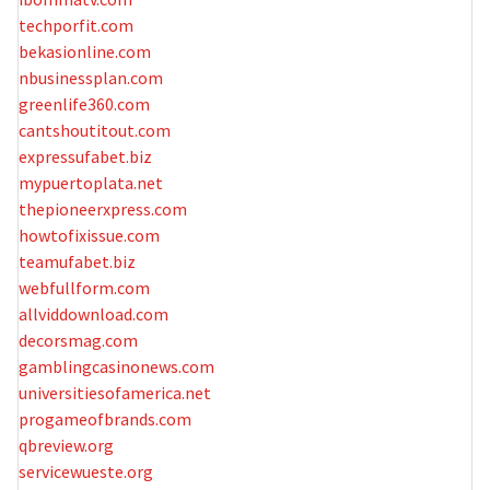
techporfit.com
bekasionline.com
nbusinessplan.com
greenlife360.com
cantshoutitout.com
expressufabet.biz
mypuertoplata.net
thepioneerxpress.com
howtofixissue.com
teamufabet.biz
webfullform.com
allviddownload.com
decorsmag.com
gamblingcasinonews.com
universitiesofamerica.net
progameofbrands.com
qbreview.org
servicewueste.org