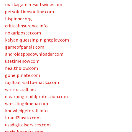
matkagameresultsview.com
getsolutionsonline.com
hispinner.org
criticalinsurance.info
nokariposter.com
kalyan-guessing-nightplay.com
gameofpanels.com
androidappsdownloader.com
usetimenow.com
healthblow.com
gohelpmate.com
rajdhani-satta-matka.com
writerscraft.net
elearning-childprotection.com
wrestling4mena.com
knowledgeforall.info
brand2lastio.com
usadigitalservices.com
socialhoppers.com