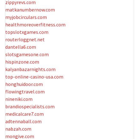
zippyrevs.com
matkanumbernow.com
myjobcirculars.com
healthmoreoverfitness.com
topslotxgames.com
routerloggnet.net
dantella6.com
slotsgamesone.com
hispinzone.com
kalyanbazarnights.com
top-online-casino-usa.com
honghuidoor.com
flowingtravel.com
nineniki.com
brandiospecialists.com
medicalcare7.com
adtennaball.com
nabzah.com
mongive.com