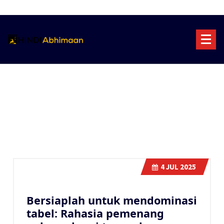
Skip
to
content
Latih strategi bermain Anda melalui slot demo gratis sebelum bermain dengan slot gac
untuk peluang menang yang lebih besar.
4
JUL 2025
Bersiaplah untuk mendominasi
tabel: Rahasia pemenang