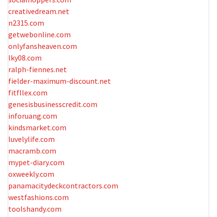
creativedream.net
n2315.com
getwebonline.com
onlyfansheaven.com
lky08.com
ralph-fiennes.net
fielder-maximum-discount.net
fitfllex.com
genesisbusinesscredit.com
inforuang.com
kindsmarket.com
luvelylife.com
macramb.com
mypet-diary.com
oxweekly.com
panamacitydeckcontractors.com
westfashions.com
toolshandy.com