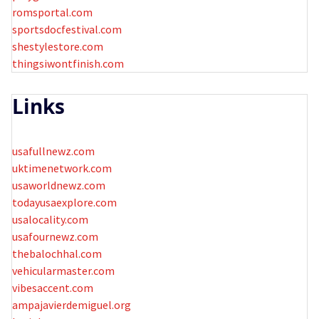
romsportal.com
sportsdocfestival.com
shestylestore.com
thingsiwontfinish.com
Links
usafullnewz.com
uktimenetwork.com
usaworldnewz.com
todayusaexplore.com
usalocality.com
usafournewz.com
thebalochhal.com
vehicularmaster.com
vibesaccent.com
ampajavierdemiguel.org