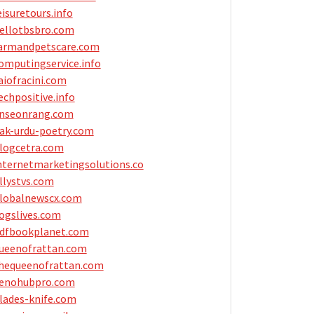
eisuretours.info
ellotbsbro.com
armandpetscare.com
omputingservice.info
aiofracini.com
echpositive.info
nseonrang.com
ak-urdu-poetry.com
logcetra.com
nternetmarketingsolutions.co
llystvs.com
lobalnewscx.com
ogslives.com
dfbookplanet.com
ueenofrattan.com
hequeenofrattan.com
enohubpro.com
lades-knife.com