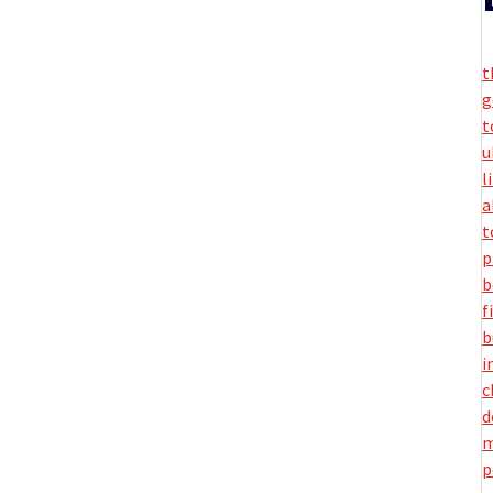
t
g
t
u
l
a
t
p
b
f
b
i
c
d
m
p