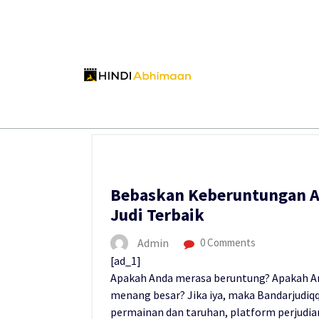
Skip
to
content
Latih strategi bermain Anda melalui slot demo gratis sebelum bermain de
Bebaskan Keberuntungan A
Judi Terbaik
Admin
0 Comments
[ad_1]
Apakah Anda merasa beruntung? Apakah And
menang besar? Jika iya, maka Bandarjudiq
permainan dan taruhan, platform perjudi