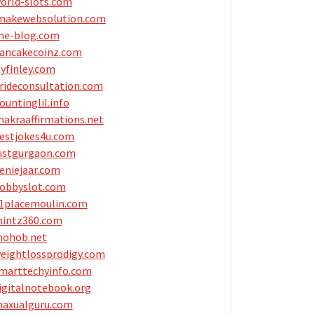
orld-slots.com
makewebsolution.com
he-blog.com
ancakecoinz.com
lyfinley.com
rideconsultation.com
ountinglil.info
hakraaffirmations.net
estjokes4u.com
ustgurgaon.com
eniejaar.com
obbyslot.com
1placemoulin.com
intz360.com
ohob.net
eightlossprodigy.com
marttechyinfo.com
igitalnotebook.org
axualguru.com