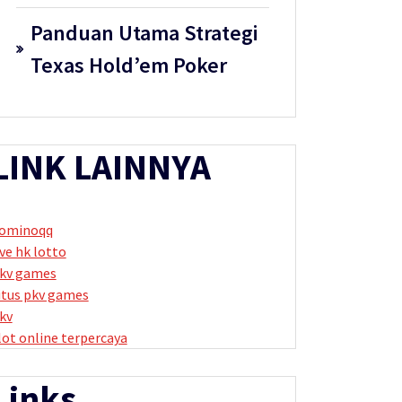
Panduan Utama Strategi
Texas Hold’em Poker
LINK LAINNYA
ominoqq
ive hk lotto
kv games
itus pkv games
kv
lot online terpercaya
Links