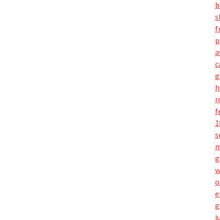
b
s
f
p
a
c
g
h
r
f
1
s
m
g
w
o
e
g
j