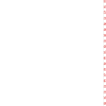
o
s
f
r
a
a
w
m
d
s
g
a
e
t
g
m
m
v
q