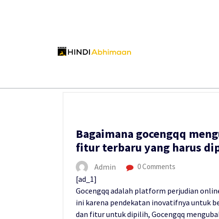
Skip
to
content
Latih strategi bermain Anda melalui slot demo gratis sebelum bermain de
Bagaimana gocengqq meng
fitur terbaru yang harus d
Admin
0 Comments
[ad_1]
Gocengqq adalah platform perjudian onlin
ini karena pendekatan inovatifnya untuk
dan fitur untuk dipilih, Gocengqq mengub