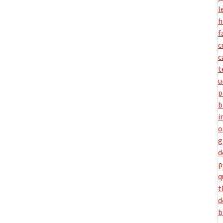
l
h
f
c
c
t
u
p
b
i
o
g
d
p
q
t
d
b