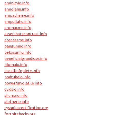
aminityio.info
amiolahu.info
ampacheme.info
ampullahu.info
aromaxme.info
asserthatecontrast.info
atenderme.info
bangumiio.info
bekosunhu.info
beneficialgrandiose.info
blomaio.info
dosellinfoplete.info
podtubeio.info
powerfulvolatile.info
qvidsio.info
shumaio.info
slotherio.info
cysapluscertification.org
fortnitehacks.org