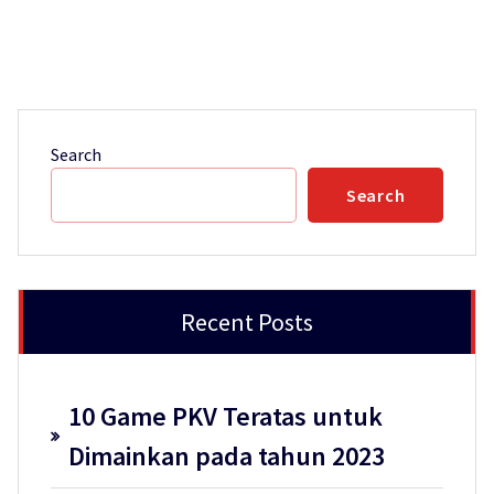
Search
Search
Recent Posts
10 Game PKV Teratas untuk
Dimainkan pada tahun 2023