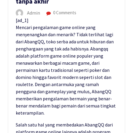
tanpa akhir
Admin
0 Comments
[ad_1]
Mencari pengalaman game online yang
menyenangkan dan menarik? Tidak terlihat lagi
dari AbangQQ, toko serba ada untuk hiburan dan
penghargaan yang tak ada habisnya. Abangqq
adalah platform game online populer yang
menawarkan berbagai macam game, dari
permainan kartu tradisional seperti poker dan
domino hingga favorit modern seperti slot dan
roulette. Dengan antarmuka yang ramah
pengguna dan gameplay yang mulus, AbangQQ
memberikan pengalaman bermain yang benar-
benar mendalam bagi pemain dari semua tingkat
keterampilan.
Salah satu hal yang membedakan AbangQQ dari
platform game online lainnya adalah program