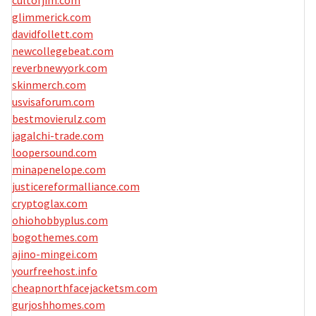
glimmerick.com
davidfollett.com
newcollegebeat.com
reverbnewyork.com
skinmerch.com
usvisaforum.com
bestmovierulz.com
jagalchi-trade.com
loopersound.com
minapenelope.com
justicereformalliance.com
cryptoglax.com
ohiohobbyplus.com
bogothemes.com
ajino-mingei.com
yourfreehost.info
cheapnorthfacejacketsm.com
gurjoshhomes.com