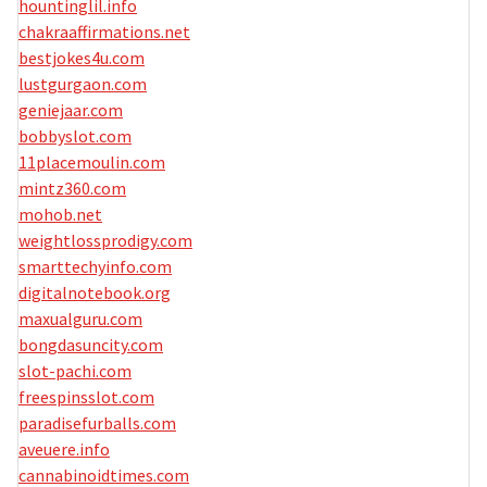
hountinglil.info
chakraaffirmations.net
bestjokes4u.com
lustgurgaon.com
geniejaar.com
bobbyslot.com
11placemoulin.com
mintz360.com
mohob.net
weightlossprodigy.com
smarttechyinfo.com
digitalnotebook.org
maxualguru.com
bongdasuncity.com
slot-pachi.com
freespinsslot.com
paradisefurballs.com
aveuere.info
cannabinoidtimes.com