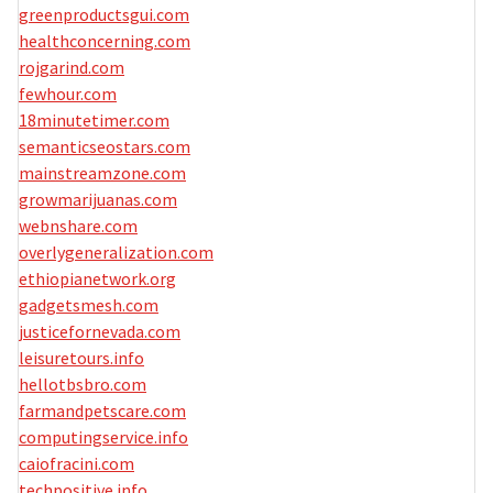
greenproductsgui.com
healthconcerning.com
rojgarind.com
fewhour.com
18minutetimer.com
semanticseostars.com
mainstreamzone.com
growmarijuanas.com
webnshare.com
overlygeneralization.com
ethiopianetwork.org
gadgetsmesh.com
justicefornevada.com
leisuretours.info
hellotbsbro.com
farmandpetscare.com
computingservice.info
caiofracini.com
techpositive.info