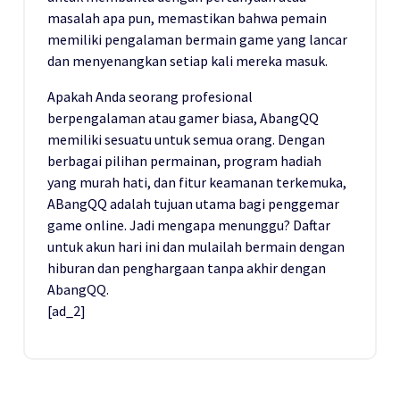
masalah apa pun, memastikan bahwa pemain
memiliki pengalaman bermain game yang lancar
dan menyenangkan setiap kali mereka masuk.
Apakah Anda seorang profesional
berpengalaman atau gamer biasa, AbangQQ
memiliki sesuatu untuk semua orang. Dengan
berbagai pilihan permainan, program hadiah
yang murah hati, dan fitur keamanan terkemuka,
ABangQQ adalah tujuan utama bagi penggemar
game online. Jadi mengapa menunggu? Daftar
untuk akun hari ini dan mulailah bermain dengan
hiburan dan penghargaan tanpa akhir dengan
AbangQQ.
[ad_2]