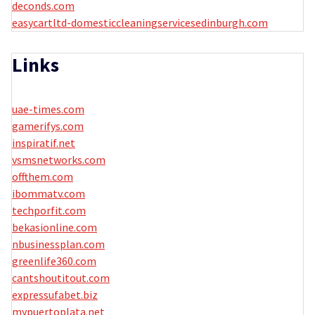
deconds.com
easycartltd-domesticcleaningservicesedinburgh.com
Links
uae-times.com
gamerifys.com
inspiratif.net
vsmsnetworks.com
offthem.com
ibommatv.com
techporfit.com
bekasionline.com
nbusinessplan.com
greenlife360.com
cantshoutitout.com
expressufabet.biz
mypuertoplata.net