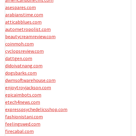
asespares.com
arabianstime.com
atticabblues.com
autometropolist.com
beautycreamreview.com
coinmoh.com
cyclopsreview.com
dattgen.com
didoivatnang.com
dogsbarks.com
dwmsoftwarehouse.com
enjoytroyjackson.com
epicaimbots.com
etech4news.com
expresspsychedelicsshop.com
fashionistani.com
feelingswed.com
firecabal.com