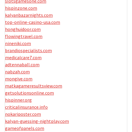
slotsgamesone.com
hispinzone.com
kalyanbazarnights.com
top-online-casino-usa.com
honghuidoor.com
flowingtravel.com
nineniki.com
brandiospecialists.com
medicalcare7.com
adtennaball.com
nabzah.com
mongive.com
matkagameresultsview.com
getsolutionsonline.com
hispinner.org
criticalinsurance.info
nokariposter.com
kalyan-guessing-nightplay.com
gameofpanels.com