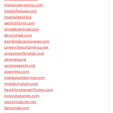
thepioneerxpress.com
howtofixissue.com
teamufabet.biz
webfullform.com
allviddownload.com
decorsmag.com
gamblingcasinonews.com
universitiesofamerica.net
progameofbrands.com
qbreview.org
servicewueste.org
zippyrevs.com
matkanumbernow.com
myjobcirculars.com
healthmoreoverfitness.com
topslotxgames.com
routerloggnet.net
dantella6.com