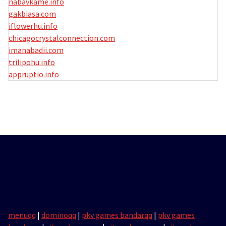
nabavkame.info
gakbiasa.com
iflowerhu.info
chicagocrystalconnection.com
imanabadii.com
trilipohu.info
appruptio.info
menuqq
|
dominoqq
|
pkv games bandarqq
|
pkv games